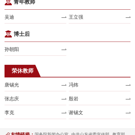
青年教师
吴迪
王立强
博士后
孙朝阳
荣休教师
唐锡光
冯炜
张志庆
殷岩
李克
谢锡文
友情链接：
国务院新闻办公室
中共山东省委宣传部
教育部