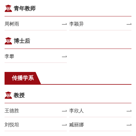
青年教师
周树雨
李颖异
博士后
李攀
传播学系
教授
王德胜
李欣人
刘悦坦
臧丽娜