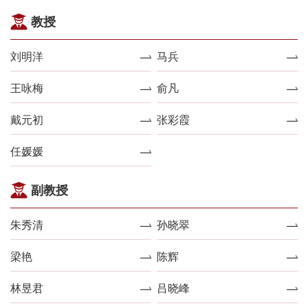
教授
刘明洋
马兵
王咏梅
俞凡
戴元初
张彩霞
任媛媛
副教授
朱秀清
孙晓翠
梁艳
陈辉
林昱君
吕晓峰