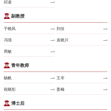
邱凌
副教授
于晓风
刘佳
冯强
袁晓川
周敏
青年教师
杨帆
王岑
祝晓彤
姜楠
博士后