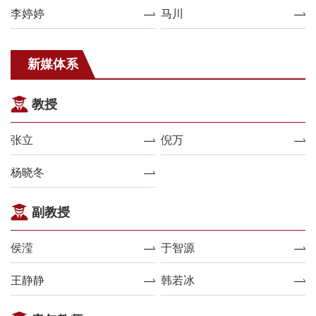
李婷婷
马川
新媒体系
教授
张立
倪万
杨晓冬
副教授
侯滢
于智源
王静静
韩若冰