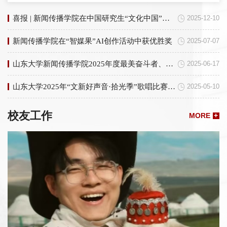
服务先进个人等荣誉。2024年8月至2025年7月赴新疆支教，期间
担任高二化学教师、副班主任，教授115名学生。在高质量完成
教学任务的同时，策划“山岩讲师团”等品牌活动，打造个人抖音
喜报 | 新闻传播学院在中国研究生“文化中国”两创大赛中斩获全国二等奖1项、三等奖3项
2025-12-10
账号...
新闻传播学院在“智媒果”AI创作活动中获优胜奖
2025-07-07
山东大学新闻传播学院2025年度最美奋斗者、优秀教师（“四有”好老师）、优秀青年教师、先进教育工作者、先进集体候选者事迹展示
2025-06-17
山东大学2025年“文新好声音·拾光季”歌唱比赛成功举办
2025-05-10
校友工作
MORE
+