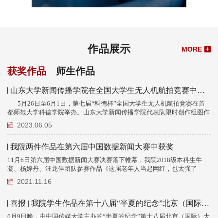
作品展示
MORE
+
获奖作品
师生作品
山东大学新闻传播学院在全国大学生无人机航拍竞赛中斩获二等奖
5月26日至6月1日，第七届“科德杯”全国大学生无人机航拍竞赛在首
都师范大学科德学院举办。山东大学新闻传播学院代表队限时创作组图作
品《觅》获得大赛二等奖。 颁奖现场 团队认真创作 本届大赛共有
2023.06.05
来自全国各地的85所高校、142支参赛队伍参赛，征集以航拍为拍摄手
段，以短视频及摄影作品为呈现方式，讲述城市、自然与人和谐共融的创
我院两件作品在第六届中国数据新闻大赛中获奖
意“故事”。新闻传播学院代表队由我院实验教师张恺月作为指导老师，
2020级...
11月6日第六届中国数据新闻大赛决赛落下帷幕，我院2018级本科生牛
凝、杨婷丹、汪龙佳团队参赛作品《这届老年人当起网红，也太强了
吧！》获得三等奖、研究生陆炫羽团队作品《现实版“小舍得”：小学生家
2021.11.16
长为何最焦虑？》获得优秀奖、新媒体系教师侯滢和实验室助教郭嘉良分
别获得优秀指导教师奖。优秀奖本次大赛由中央民族大学新闻与传播学
喜报 | 我院学生作品在第十八届“半夏的纪念”北京（国际）大学生影像展中获奖
院、西安交通大学新闻与新媒体学院共同举办，共吸引来自清华大学、北
京大学、上海交通大学...
6月9日晚，由中国传媒大学主办的“半夏的纪念”第十八届北京（国际）大