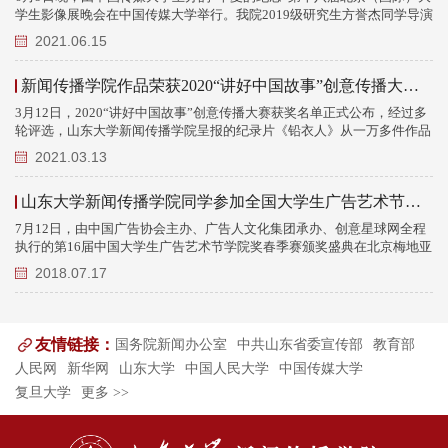
学生影像展晚会在中国传媒大学举行。我院2019级研究生方誉杰同学导演
的作品《瓷骨》荣获本届“半夏的纪念”最佳长记录作品提名奖。《瓷骨》
2021.06.15
聚焦“瓷娃娃病”（成骨不全症）这一罕见病群体，记录了“红姐”一家三口
的日常生活，影片真实感人，令人印象深刻。谈到这次创作，方誉杰表
新闻传播学院作品荣获2020“讲好中国故事”创意传播大赛全国一等奖
示：“我始终觉得，新传人是要肩负一定社会责任的。通过这次的纪录片
创作，...
3月12日，2020“讲好中国故事”创意传播大赛获奖名单正式公布，经过多
轮评选，山东大学新闻传播学院呈报的纪录片《铅衣人》从一万多件作品
中脱颖而出，荣获全国一等奖。 2020“讲好中国故事”创意传播大赛由国
2021.03.13
务院新闻办公室指导，中国外文局主办，当代中国与世界研究院、中国互
联网新闻中心承办，中国新闻史学会公共关系分会特邀协办。大赛自2020
山东大学新闻传播学院同学参加全国大学生广告艺术节并获得金奖
年6月启动以来，先后在重庆、宁波、山东、广西、陕西、长沙、四川、
内蒙古、...
7月12日，由中国广告协会主办、广告人文化集团承办、创意星球网全程
执行的第16届中国大学生广告艺术节学院奖春季赛颁奖盛典在北京梅地亚
中心盛大举行。业界大咖、学界专家们齐聚这场创意盛会，与来自全国高
2018.07.17
校的师生一起，让梦想与荣耀在这里灿烂盛放！7月12日下午的颁奖典礼
气氛火爆，高潮迭起。最终在锐澳鸡尾酒命题营销策划类作品的评选中，
由山东大学新闻传播学院选送的作品《我，锐立独行》斩获金奖。该作品
在山东大学新闻...
友情链接：
国务院新闻办公室
中共山东省委宣传部
教育部
人民网
新华网
山东大学
中国人民大学
中国传媒大学
复旦大学
更多 >>