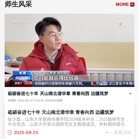
师生风采
MORE
+
砥砺奋进七十年 天山南北谱华章 青春向西 边疆筑梦
徐少磊，山东大学新闻传播学院2020级本科生，2025级研究生，
中共党员，山东大学第26届研究生支教团成员。本科期间曾任班
长、新闻传播学院学生会执行主席、校团委兼职团干部等职务，
2025-09-25
查看详情
曾获山东大学优秀班长、山东大学优秀共青团员、山东大学志愿