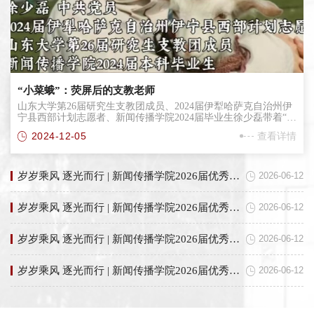
“小菜蛾”：荧屏后的支教老师
山东大学第26届研究生支教团成员、2024届伊犁哈萨克自治州伊
宁县西部计划志愿者、新闻传播学院2024届毕业生徐少磊带着“让
大山看见山大、让社会了解乡村”的坚定信念，踏上了新疆支教的
2024-12-05
查看详情
征程。在伊宁县第三中学，这位新闻专业的学子转身为化学教
师，用青春的激情浇灌“新疆的花儿”，将青春的篇章书写在祖国
的边疆大地上。通过抖音账号“小菜蛾”，他捕捉并分享新疆的自
然风光与人文风情，记录支教生活的点点滴滴，向世界展示这...
岁岁乘风 逐光而行 | 新闻传播学院2026届优秀毕业生王帅：跑下去，天总会亮
2026-06-12
岁岁乘风 逐光而行 | 新闻传播学院2026届优秀毕业生张潇洋：向下扎根，向上生长
2026-06-12
岁岁乘风 逐光而行 | 新闻传播学院2026届优秀毕业生张忠潮：专注自己，山高路远亦从容
2026-06-12
岁岁乘风 逐光而行 | 新闻传播学院2026届优秀毕业生王艺婷：go easy on me
2026-06-12