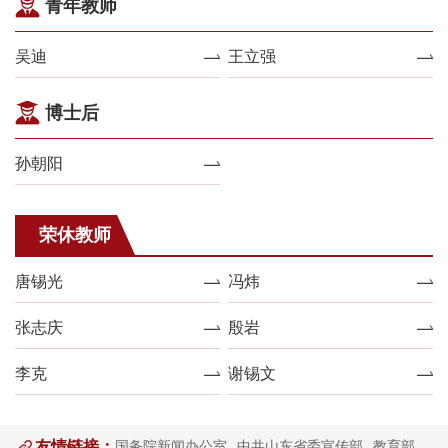
青年教师
吴迪
王立强
博士后
孙朝阳
荣休教师
唐锡光
冯炜
张志庆
殷岩
李克
谢锡文
友情链接：
国务院新闻办公室
中共山东省委宣传部
教育部