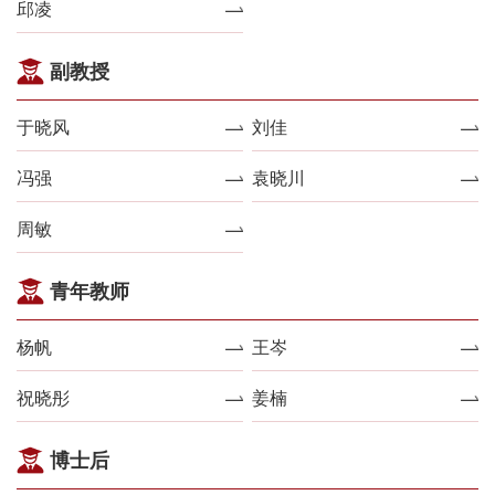
邱凌
副教授
于晓风
刘佳
冯强
袁晓川
周敏
青年教师
杨帆
王岑
祝晓彤
姜楠
博士后