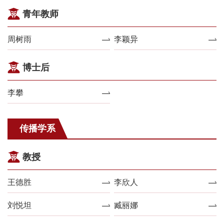
青年教师
周树雨
李颖异
博士后
李攀
传播学系
教授
王德胜
李欣人
刘悦坦
臧丽娜