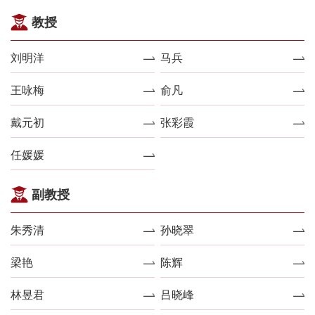
教授
刘明洋
马兵
王咏梅
俞凡
戴元初
张彩霞
任媛媛
副教授
朱秀清
孙晓翠
梁艳
陈辉
林昱君
吕晓峰