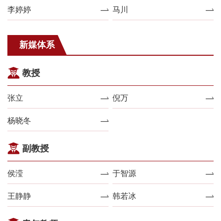
李婷婷
马川
新媒体系
教授
张立
倪万
杨晓冬
副教授
侯滢
于智源
王静静
韩若冰