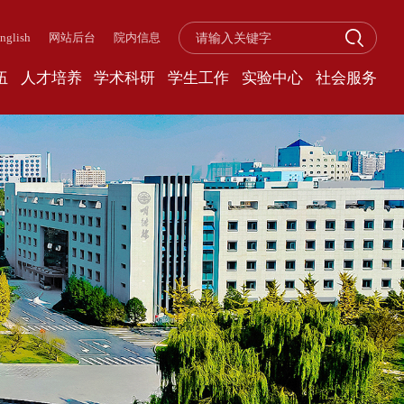
nglish
网站后台
院内信息
伍
人才培养
学术科研
学生工作
实验中心
社会服务