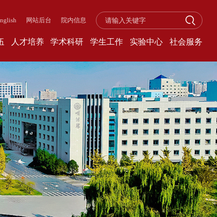
nglish
网站后台
院内信息
伍
人才培养
学术科研
学生工作
实验中心
社会服务