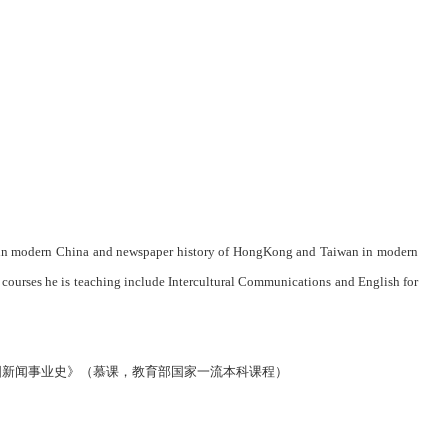
ers in modern China and newspaper history of HongKong and Taiwan in modern
 courses he is teaching include Intercultural Communications and English for
国新闻事业史》（慕课，教育部国家一流本科课程）