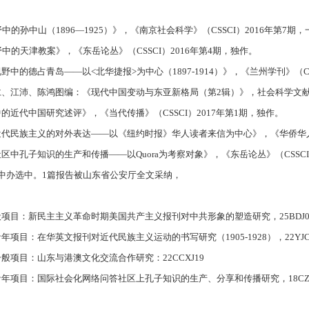
中的孙中山（1896—1925）》，《南京社会科学》（CSSCI）2016年第7期
野中的天津教案》，《东岳论丛》（CSSCI）2016年第4期，独作。
中的德占青岛——以<北华捷报>为中心（1897-1914）》，《兰州学刊》（CS
仁、江沛、陈鸿图编：《现代中国变动与东亚新格局（第2辑）》，社会科学文献出
的近代中国研究述评》，《当代传播》（CSSCI）2017年第1期，独作。
代民族主义的对外表达——以《纽约时报》华人读者来信为中心》，《华侨华人历史
区中孔子知识的生产和传播——以Quora为考察对象》，《东岳论丛》（CSSCI
被中办选中。1篇报告被山东省公安厅全文采纳，
项目：新民主主义革命时期美国共产主义报刊对中共形象的塑造研究，25BDJ0
项目：在华英文报刊对近代民族主义运动的书写研究（1905-1928），22YJCZ
般项目：山东与港澳文化交流合作研究：22CCXJ19
年项目：国际社会化网络问答社区上孔子知识的生产、分享和传播研究，18CZC