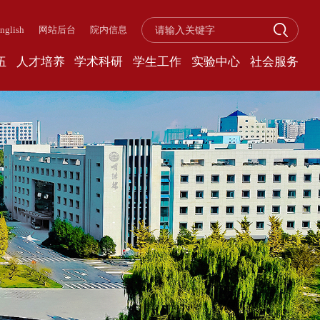
nglish
网站后台
院内信息
伍
人才培养
学术科研
学生工作
实验中心
社会服务