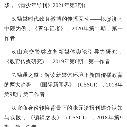
载，《青少年导刊》2021年第3期）
5
.
融媒时代政务微博的传播互动
——以@济南
中院为例，《青年记者》，2
020
年第
1
1
期，第一
作者
6
.
山东交警类政务新媒体舆论引导力研究，
《教育传媒研究》，
2
019
年第
6期，第一作者
7
.
融通之道：解读新媒体环境下新闻传播教育
的两大趋势
，《国际新闻界》（
CSSCI
），
2018年
第9期
，第二作者
8
.官商身份转换背景下的张元济报刊媒介认知
与实践，《编辑之友》（CSSCI），2018年第9