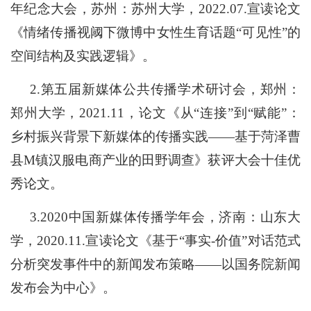
年纪念大会，苏州：苏州大学，
2
022.07
.宣读论文
《情绪传播视阈下微博中女性生育话题“可见性”的
空间结构及实践逻辑》。
2
.
第五届新媒体公共传播学术研讨会，郑州：
郑州大学，
2
021.
1
1
，论文《从
“连接”到“赋能”：
乡村振兴背景下新媒体的传播实践——基于菏泽曹
县M镇汉服电商产业的田野调查》获评大会十佳优
秀论文。
3
.2020
中国新媒体传播学年会，济南：山东大
学，
2
020.11.
宣读论文《基于
“事实-价值”对话范式
分析突发事件中的新闻发布策略——以国务院新闻
发布会为中心》。