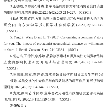
界创新
[J].
科研管理
,2022,43(06):63-73.
（
CSSCI
）
3.
王德胜
,
李婷婷
*,
韩杰
.
老字号品牌跨界对年轻消费者品牌态度
的影响研究
[J].
管理评论
,2022,34(02):203-214+227.
（
CSSCI
）
4.
徐向艺
,
李婷婷
,
方政
.
民营上市公司组织冗余与创新投入的关系
研究
[J].
山东大学学报
(
哲学社会科学版
),2020(03):120-135.
（
CSSCI
）
5. Yang Z, Wang D and Li T (2023) Customizing a consumers’ story
for you: The impact of protagonist geographical distance on willingness
to share.
J. Retail. Consum. Serv.
74:103384.
（
SSCI
）
6.
杨志浩
,
王德胜
,
李婷婷
.
品牌故事素材来源真实性对消费者品牌
态度的影响机理研究
[J].
经济与管理研究
,2023,44(06):132-144.
（
CSSCI
）
7.
王德胜
,
韩杰
,
李婷婷
.
真实型领导如何抑制员工反生产行为
?
——领导
-
成员交换的中介作用与自我效能感的调节作用
[J].
经济与管
理研究
,2020,41(07):134-144.
（
CSSCI
）
8.
方政
,
徐向艺
,
李婷婷
.
董事会双元治理有效性研究述评与展望
[J].
管理学报
,2020,17(11):1729-1738.
（
CSSCI
）
科研项目：