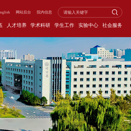
nglish
网站后台
院内信息
伍
人才培养
学术科研
学生工作
实验中心
社会服务