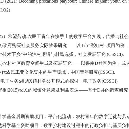
D (2021) Becoming precarious playbour: Chinese migrant youth on t
I.Q2)
025）希望劳动:农民工青年在快手上的数字平台实践，传播与社会学刊 
2)
政府购买社会服务实际效果研究
——以T市“彩虹村”项目为例
)
“技术下乡”中的治村逻辑与村民选择，社会发展研究 (CSSCI)
.
1)
农村社区教育空间生成及拓展研究
——以鲁南D社区为例，成
生代农民工亚文化资本的生产场域，中国青年研究(CSSCI)
.
)
电子村务
:超越X镇村务公开模式的探讨，电子政务(CSSCI)
守相
(2015)
农民的城镇化意愿及利益表达
——基于D县的调查研究
会科学基金后期资助项目：平台化流动：农村青年的数字迁徙与劳动意愿研
然科学基金资助项目：数字乡村建设过程中的行政负担与基层负担研究（Z