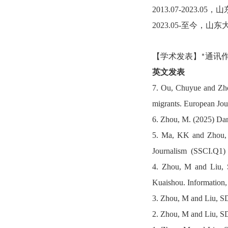
2013.07-2023.
2023.05-至今，
【学术发表】
通讯
*
英文发表
7.
Ou
,
Chuyue
and Zh
migrants.
European Jour
6.
Zhou, M. (2025) Danc
5.
Ma, KK and Zhou, M.
Journalism
(SSCI.Q1)
4.
Zhou, M and Liu, SD
Kuaishou.
Information
3.
Zhou, M and Liu, SD
2.
Zhou, M and Liu, SD