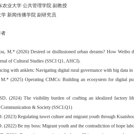
05，山东农业大学 公共管理学院 副教授
山东大学 新闻传播学院 副研究员
作者
ou, M.* (202
6
) Desired or disillusioned urban dreams? How Weibo disc
nal of Cultural Studies
(SSCI
Q1
, AHCI)
.
ing with anklets: Navigating digital rural governance with big data i
* (2025) Operating CIMCs: Building an ecosystem for digital publi
. (2024) The visibility burden of crafting an idealized factory li
, Communication & Society
(SSCI.Q1)
. (2023) Regulating tuwei culture and migrant youth through Kuaisho
. (2022) Be my boss: Migrant youth and the contradiction of hope la