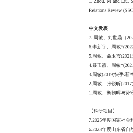
1.
Zhou, M and Liu, S
Relations Review
(SSC
中文发表
7.
周敏、刘世鼎（
2
6
.李新宇、周敏*
(202
5
.周敏、聂玉霞
(2021
4
.聂玉霞、周敏*
(202
3
.周敏
(2019)
快手
:新
2
.周敏、张锐昕
(2017
1.周敏、靳朝晖与孙
【科研项目】
7.2025年度国家社
6.
2023年度山东省自