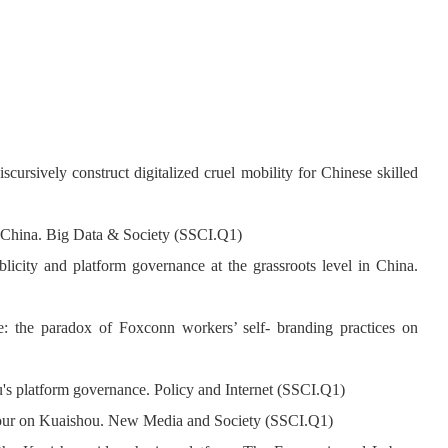
ursively construct digitalized cruel mobility for Chinese skilled
n China.
Big Data & Society
(SSCI.Q1)
city and platform governance at the grassroots level in China.
fe: the paradox of Foxconn workers’ self- branding practices on
u's platform governance.
Policy and Internet
(SSCI.Q1)
bour on Kuaishou.
New Media and Society
(SSCI.Q1)