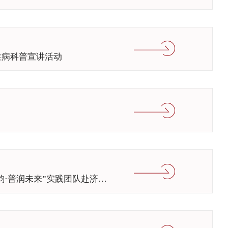
性病科普宣讲活动
助力推广乡村普通话，共绘乡村振兴新篇章|山东大学新闻传播学院“乡音新韵·普润未来”实践团队赴济南市三涧溪村开展“推广普通话”宣讲活动