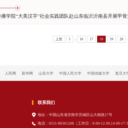
传播学院“大美汉字”社会实践团队赴山东临沂沂南县开展甲骨
...
.
上页
1
16
17
18
19
20
人民网
新华网
山东大学
中国人民大学
中国传媒大学
复旦大
联系我们
地址：中国山东省济南市历城区山大南路27号
电话：0531-88361208（
工作日
：8:00-12:00,14:00-17: