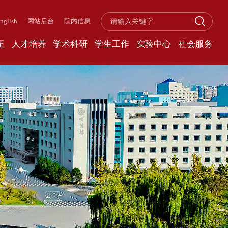
nglish
网站后台
院内信息
伍
人才培养
学术科研
学生工作
实验中心
社会服务