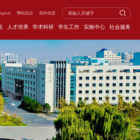
nglish
网站后台
院内信息
伍
人才培养
学术科研
学生工作
实验中心
社会服务