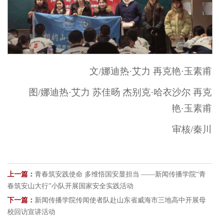
文/娜迪热·艾力 再克艳·玉素甫
图/娜迪热·艾力 苏佳旸 杰别克·哈衣沙尔 再克
艳·玉素甫
审核/秦川
上一篇：
青春筑安践使命 多维悟国安显担当 ——新闻传播学院“青
春筑安山大行”小队开展国家安全实践活动
下一篇：
新闻传播学院传闻使者队赴山东省威海市三地高中开展母
校回访宣讲活动