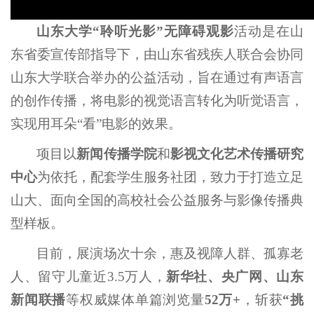
o
山东大学
“聆听光影”
无障碍观影
活动
是在山
东省委宣传部指导下，由山东省残疾人联合会协同
山东大学联合举办的公益活动，旨在通过有声语言
的创作传播，将电影的视觉语言转化为听觉语言，
实现用耳朵“看”电影的效果。
项目以
新闻传播学院
和
影视文化艺术传播研究
中心
为依托，配套学生服务社团，致力于打造立足
山大、面向全国的高校社会公益服务与影像传播典
型样板。
目前，展演场次十余，惠及视障人群、孤寡老
人、留守儿童近3.5万人，
新华社、央广网、山东
新闻联播
等权威媒体单篇浏览量
52万+
，斩获
“挑