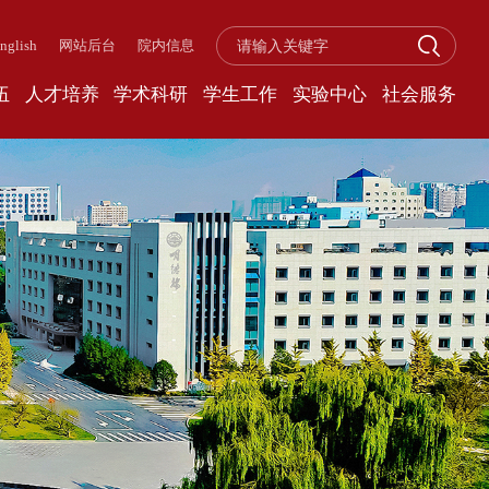
nglish
网站后台
院内信息
伍
人才培养
学术科研
学生工作
实验中心
社会服务