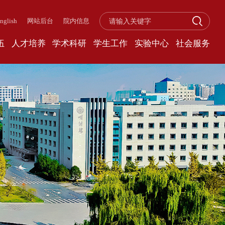
nglish
网站后台
院内信息
伍
人才培养
学术科研
学生工作
实验中心
社会服务