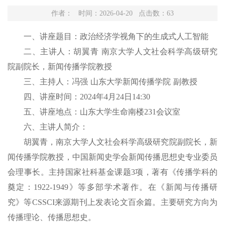
作者： 时间：2026-04-20 点击数：
63
一、讲座题目：
政治经济学视角下的生成式人工智能
二、
主
讲
人：
胡翼青
南京大学人文社会科学高级研究
院副院长，新闻传播学院教授
三、主持人
：
冯强
山东大学新闻传播学院
副教授
四、讲座
时间：
2024年
4
月
24
日
14
:
3
0
五、讲座
地点：
山东大学生命南楼
231会议室
六、主讲人简介：
胡翼青，南京大学人文社会科学高级研究院副院长，新
闻传播学院教授，中国新闻史学会新闻传播思想史专业委员
会理事长。主持国家社科基金课题
3项，著有《传播学科的
奠定：1922-1949》等多部学术著作。在《新闻与传播研
究》等CSSCI来源期刊上发表论文百余篇。主要研究方向为
传播理论、传播思想史。