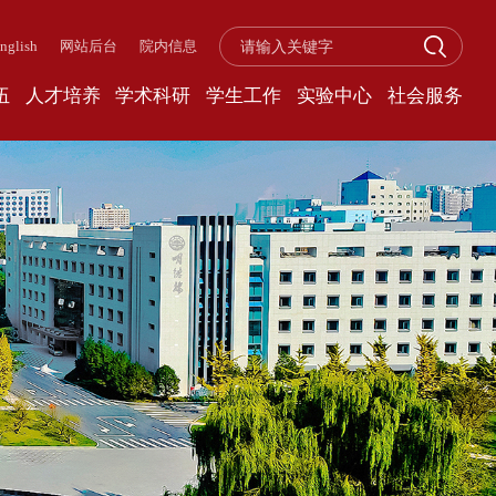
nglish
网站后台
院内信息
伍
人才培养
学术科研
学生工作
实验中心
社会服务