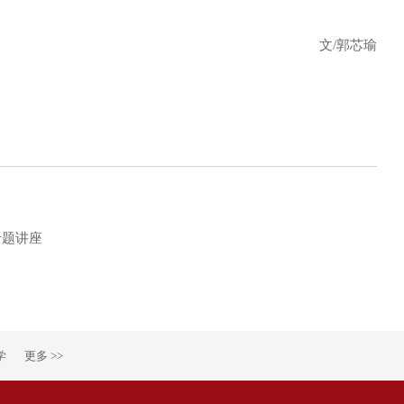
文/
郭芯瑜
专题讲座
学
更多 >>