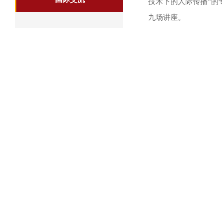
技术下的人际传播
”
九
场讲座。