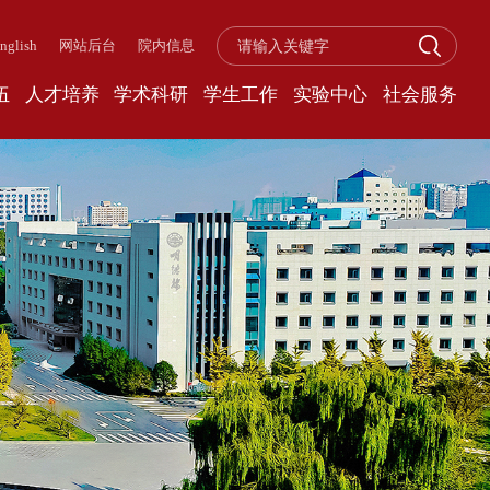
nglish
网站后台
院内信息
伍
人才培养
学术科研
学生工作
实验中心
社会服务