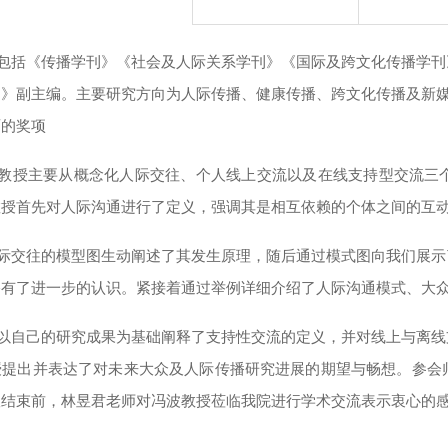
包括《传播学刊》《社会及人际关系学刊》《国际及跨文化传播学刊
刊》副主编。主要研究方向为人际传播、健康传播、跨文化传播及新
面的奖项
教授主要从概念化人际交往、个人线上交流以及在线支持型交流三
教授首先对人际沟通进行了定义，强调其是相互依赖的个体之间的互
际交往的模型图生动阐述了其发生原理，随后通过模式图向我们展示
播有了进一步的认识。紧接着通过举例详细介绍了人际沟通模式、大
以自己的研究成果为基础阐释了支持性交流的定义，并对线上与离线
授提出并表达了对未来大众及人际传播研究进展的期望与畅想。参会
议结束前
，
林昱君老师对冯波教授
莅临我院进行学术交流表示衷心的