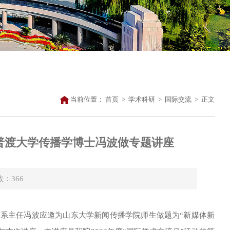
当前位置：
首页
>
学术科研
>
国际交流
>
正文
普渡大学传播学博士冯波做专题讲座
数：
366
、
系主任
冯波
应邀为山东大学新闻传播学院师生做题为
“
新媒体新