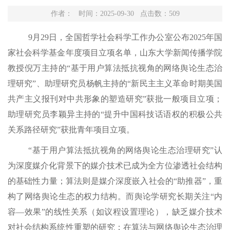
作者： 时间：2025-09-30 点击数：
509
9月29日
，全国哲学社会科学工作办公室公布
2025年国
家社会科学基金年度项目立项名单，山东大学
新闻传播
学院
教授
倪万
主持的
“基于用户算法抵抗视角的网络舆论生态治
理研究”、
助理研究员杨帆
主持的
“新民主主义革命时期美国
共产主义报刊对中共形象的塑造研究”获批
一般项目
立项
；
助理研究员李颖异主持的
“提升中国科技话语权的积极公共
关系路径研究”获批青年项目立项。
“基于用户算法抵抗视角的网络舆论生态治理研究”
认
为深度媒介化背景下的媒介技术已成为全方位渗透社会结构
的基础性力量；算法则是媒介深度嵌入社会的
“助推器”，重
构了网络舆论生态的权力结构。而舆论学研究长期关注“内
容—效果”的线性关系（如议程设置理论），缺乏媒介技术
对社会结构系统性重塑的研究；在算法与网络舆论生态治理