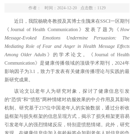
作者： 时间：2024-12-20 点击数：
1129
近日，我院杨晓冬教授及其博士
生
隗来在
SSCI
一区期刊
《
Journal of Health Communication
》发表了题为《
How
Message-Evoked Emotions Undermine Persuasion: The
Mediating Role of Fear and Anger in Health Message Effects
Among Older Adults
》的学术论文。《
Journal of Health
Communication
》是健康传播领域的顶级学术期刊，
2024
年
影响因子为
3.1
，致力于发表有关健康传播理论与实践的最
新研究成果。
该论文以老年人为研究对象，探讨了健康信息
引发
的
“
恐惧
”
和
“
愤怒
”
两种情绪对
劝服
效果的中介作用及其影响
机制
。研究基于
237
位中国老年人的实验数据，通过分析收
益框架与损失框架的信息呈现方式，揭示了损失框架更容易
引发老年人的强烈情绪反应，特别是愤怒
情绪
。此外，研究
发现，在健康信息中加入年龄标签会加剧老年人对信息的负