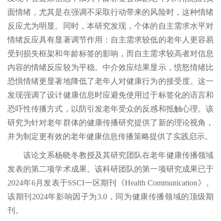
面情绪，尤其是在强调不采取行动带来的风险时，这种情绪
反应尤为明显。同时，
本研究发现
，个体的自主需求水平对
情绪反应具有显著调节作用：自主需求较低的老年人更容易
受到损失框架和年龄标签的影响，而自主需求较高者对信息
内容的情绪反应较为平稳。
中介效应结果显示
，愤怒情绪比
恐惧情绪更显著地降低了老年人对健康行为的接受度。这一
发现强调了设计健康信息时应避免使用过于标签化的语言和
恐吓性传播方式，以防引发
老年受众
的反感和抵触心理。该
研究为
针对老年群体的
健康传播
研究
提供了新的理论视角
，
并
为制定更有效的
老年
健康信息传播策略
提供了实践启示
。
该论文系杨晓冬教授及其研究团队在老年健康传播领域
发表的第二项学术成果。该科研团队的第一项研究成果已于
2024
年
6
月发表于
SSCI
一区期刊
《
Health Communication
》。
该期刊
2024
年影响因子为
3.0
，同为健康
传播领域的
顶级
期
刊
。