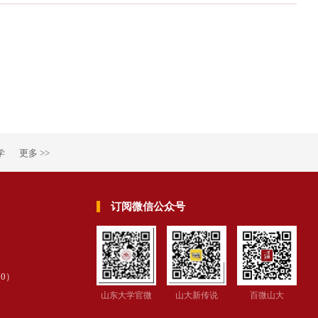
学
更多 >>
订阅微信公众号
30
）
山东大学官微
山大新传说
百微山大