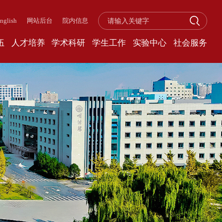
nglish
网站后台
院内信息
伍
人才培养
学术科研
学生工作
实验中心
社会服务