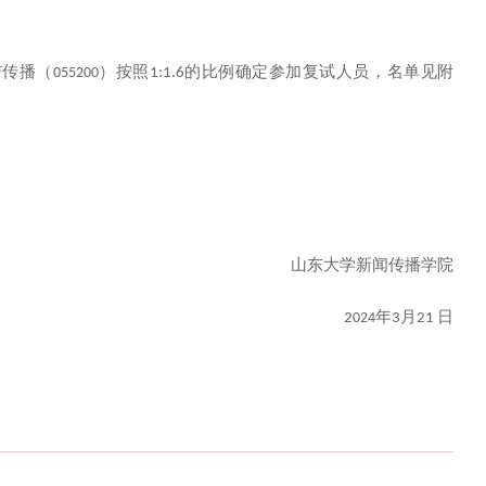
与传播（
）按照
的比例确定参加复试人员，名单见附
055200
1:1.
6
山东大学新闻传播学院
年
月
日
2
024
3
21