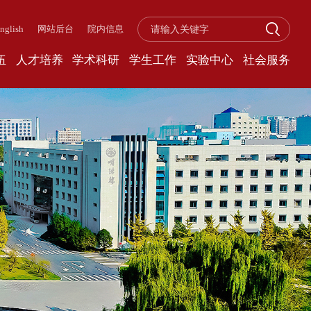
nglish
网站后台
院内信息
伍
人才培养
学术科研
学生工作
实验中心
社会服务