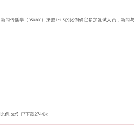
，新闻传播学（
）按照
的比例确定参加复试人员，新闻
050300
1:
1.5
例.pdf
】已下载
2744
次