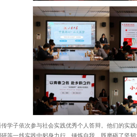
名新传学子依次参与社会实践优秀个人答辩。他们的实
调研等一线实践中躬身力行、锤炼自我，既磨砺了坚韧