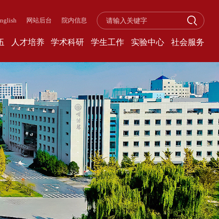
nglish
网站后台
院内信息
伍
人才培养
学术科研
学生工作
实验中心
社会服务