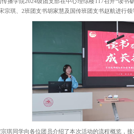
传播学院2024级团支部在中心理综楼117召开“读
支书宋宗琪、2班团支书胡家慧及国传班团支书赵航进行领
宋宗琪同学向各位团员介绍了本次活动的流程概览，接