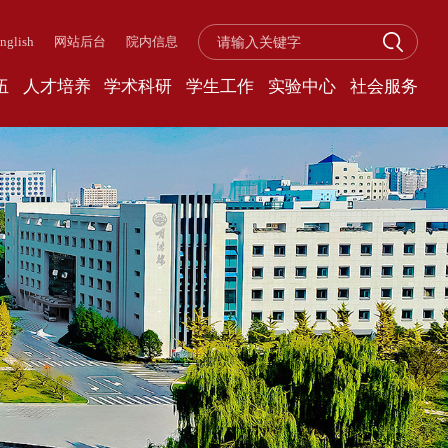
nglish
网站后台
院内信息
伍
人才培养
学术科研
学生工作
实验中心
社会服务