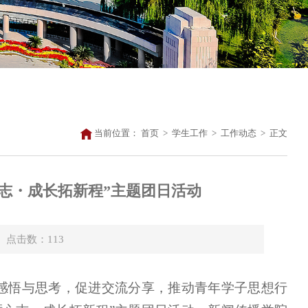
当前位置：
首页
>
学生工作
>
工作动态
>
正文
砺心志・成长拓新程”主题团日活动
9 点击数：
113
的感悟与思考，促进交流分享，推动青年学子思想行