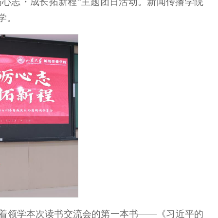
书砺心志・成长拓新程”主题团日活动。新闻传播学院
学。
着领学本次读书交流会的第一本书——《习近平的