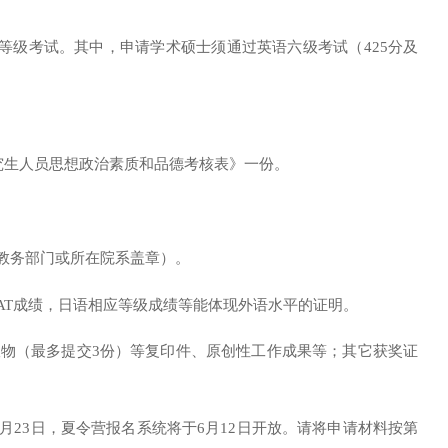
等级考试。其中，申请学术硕士须通过英语六级考试（
425分及
究生人员思想政治素质和品德考核表》一份。
校教务部门或所在院系盖章）。
/GMAT成绩，日语相应等级成绩等能体现外语水平的证明。
版物（最多提交3份）等复印件、原创性工作成果等；其它获奖证
。
6月2
3
日
，
夏令营报名系统将于
6月1
2
日开放。
请
将申请材料按第