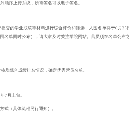
所列顺序上传系统，所需签名可以电子签名。
者提交的学业成绩等材料进行综合评价和筛选，入围名单将于
6月2
5
入围名单同时公布），请大家及时关注学院网站。营员须在名单公布
考核及综合成绩排名情况，确定优秀营员名单
。
4
年
7月上旬。
络方式（具体流程另行通知）。