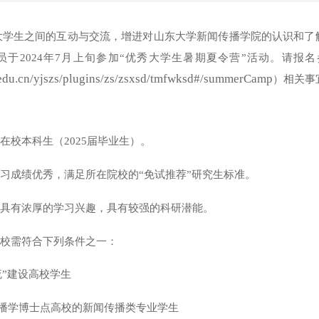
大学生之间的互动与交流，增进对山东大学新闻传播学院的认识和了
员于202
4
年
7月上旬参加“优秀大学生暑期夏令营”活动。
请报名
u.edu.cn/yjszs/plugins/zs/zsxsd/tmfwksd#/summerCamp
）
相关事
在校本科生（202
5
届毕业生）。
学习成绩优秀，满足所在院校的“免试推荐”研究生标准。
科具有浓厚的学习兴趣，具有较强的科研潜能。
学校需符合下列条件之一：
流”建设高校学生
传播学博士点高校的新闻传播类专业学生