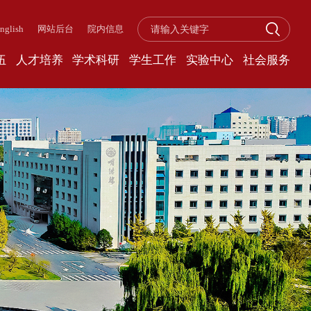
nglish
网站后台
院内信息
伍
人才培养
学术科研
学生工作
实验中心
社会服务