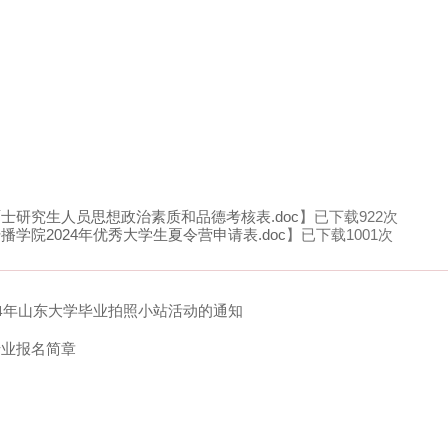
士研究生人员思想政治素质和品德考核表.doc
】已下载
922
次
学院2024年优秀大学生夏令营申请表.doc
】已下载
1001
次
24年山东大学毕业拍照小站活动的通知
专业报名简章