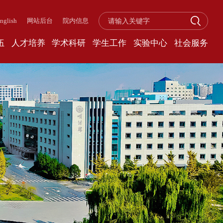
nglish
网站后台
院内信息
伍
人才培养
学术科研
学生工作
实验中心
社会服务