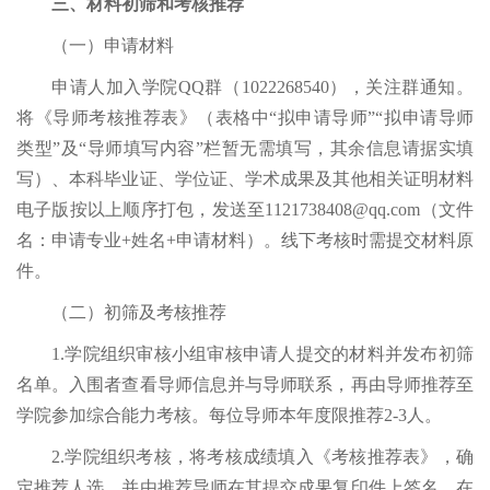
三、材料初筛和考核推荐
（一）申请材料
申请人加入学院
QQ群（1022268540），关注群通知。
将
《
导师
考核推荐表
》
（表格中
“拟申请导师”“拟申请导师
类型”及“导师填写内容”栏暂无需填写，其余信息请据实填
写）、本科毕业证、学位证、学术成果及其他相关证明材料
电子版按以上顺序打包，发送至1121738408@qq.com（文件
名：申请专业+姓名+申请材料）。线下考核时需提交材料原
件。
（二）初筛及考核推荐
1.学院组织审核小组审核申请人提交的材料并发布初筛
名单。入围者查看导师信息并与导师联系，再由导师推荐至
学院参加综合能力考核。每位导师本年度限推荐2-3人。
2.学院组织考核，将考核成绩填入《考核推荐表》，确
定推荐人选，并由推荐导师在其提交成果复印件上签名、在