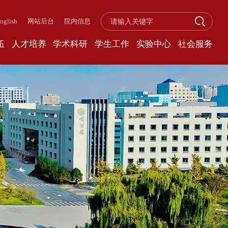
nglish
网站后台
院内信息
伍
人才培养
学术科研
学生工作
实验中心
社会服务