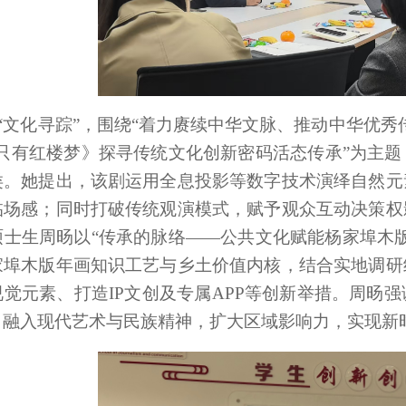
“文化寻踪”，围绕“着力赓续中华文脉、推动中华优秀
《只有红楼梦》探寻传统文化创新密码活态传承”为主
类。她提出，该剧运用全息投影等数字技术演绎自然元
临场感；同时打破传统观演模式，赋予观众互动决策权
硕士生周旸以“传承的脉络——公共文化赋能杨家埠木
家埠木版年画知识工艺与乡土价值内核，结合实地调研
觉元素、打造IP文创及专属APP等创新举措。周旸
，融入现代艺术与民族精神，扩大区域影响力，实现新