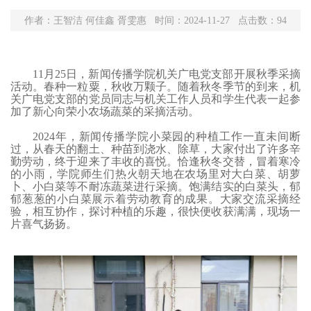
作者：王智洁 何佳鑫 胥雯惠 时间：2024-11-27 点击数：
94
11月25日，新闻传播学院机关广电党支部开展秋季采摘
活动。
春种一粒粟，秋收万颗子。随着秋冬季节的到来，
机
关广电党支部的党员同志与机关工作人员和学生代表一起参
加了新心向荣
小农场
蔬菜的采摘活动。
2024年，新闻传播学院小菜园的种植工作一直未间断
过，从春天的翻土、种苗到浇水、除草，大家付出了许多辛
勤劳动，终于迎来了丰收的喜悦。恰逢秋冬交替，冒着
寒冷
的
小
雨
，
学院师生们热火朝天
地
在
农场
里
对大白菜、胡萝
卜、小白菜等不耐冻蔬菜进行采摘。
饱满结实的白菜头，
郁
郁葱葱的小白菜
展示
着
劳动
教育
的成果。
大家交流采摘经
验，相互协作，探讨种植的乐趣，
很快便收获满满
，
现场
一
片
喜气扬扬
。