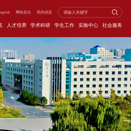
nglish
网站后台
院内信息
伍
人才培养
学术科研
学生工作
实验中心
社会服务