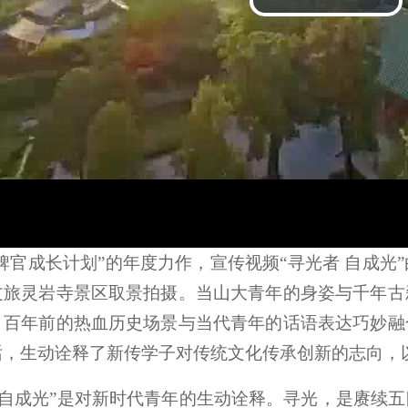
l
a
y
V
i
d
e
o
牌官成长计划”的年度力作，宣传视频“寻光者 自成
文旅灵岩寺景区取景拍摄。当山大青年的身姿与千年古
、百年前的热血历史场景与当代青年的话语表达巧妙融
话，生动诠释了新传学子对传统文化传承创新的志向，
 自成光”是对新时代青年的生动诠释。寻光，是赓续