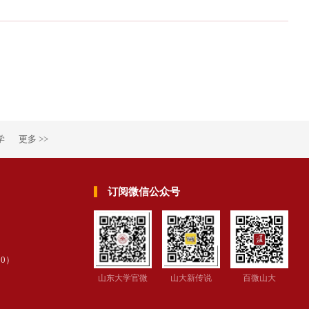
学
更多 >>
订阅微信公众号
30
）
山东大学官微
山大新传说
百微山大