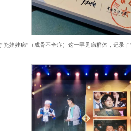
“瓷娃娃病”（成骨不全症）这一罕见病群体，记录了