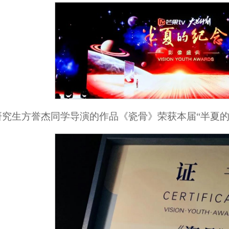
级研究生方誉杰同学导演的作品《瓷骨》荣获本届“半夏