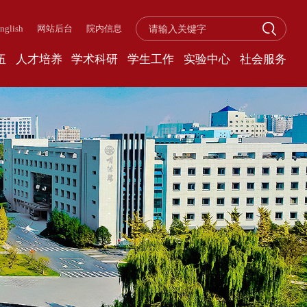
nglish
网站后台
院内信息
伍
人才培养
学术科研
学生工作
实验中心
社会服务