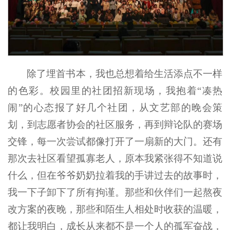
除了埋首书本，我也总想着给生活添点不一样
的色彩。校园里的社团招新现场，我抱着“凑热
闹”的心态报了好几个社团，从文艺部的晚会策
划，到志愿者协会的社区服务，再到辩论队的赛场
交锋，每一次尝试都像打开了一扇新的大门。还有
那次去社区看望孤寡老人，原本我紧张得不知道说
什么，但在爷爷奶奶拉着我的手讲过去的故事时，
我一下子卸下了所有拘谨。那些和伙伴们一起熬夜
改方案的夜晚，那些和陌生人相处时收获的温暖，
都让我明白，成长从来都不是一个人的孤军奋战，