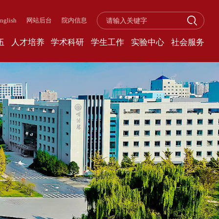
nglish
网站后台
院内信息
伍
人才培养
学术科研
学生工作
实验中心
社会服务