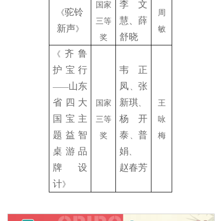
李文
国家
驼铃
《
周
慧、薛
三等
新声
》
敏
舒晓
奖
齐鲁
《
护宝
行
韦正
山东
凤
张
——
、
省四大
新琪
国家
、
王
国宝主
杨开
三等
咏
题益智
泰
普
奖
、
梅
桌游品
娟
、
牌设
赵春芳
计
》