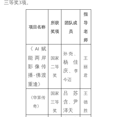
三等奖3项。
指
所获
团队成
导
项目名称
奖项
员
老
师
《
赋
AI
孙尧、
能两岸
国家
王
杨佳
影像传
二等
丽
庆、
李
播
佛渡
-
奖
君
今迈
重逢》
吕苏
国家
王
《华算传
含
尹
三等
、
德
奇》
泽天
奖
胜