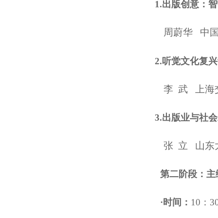
1.出版创意：
周蔚华 中
2.听觉文化复
李 武 上
3.出版业与社
张 立 山
第二阶段：主
·时间：
10：30