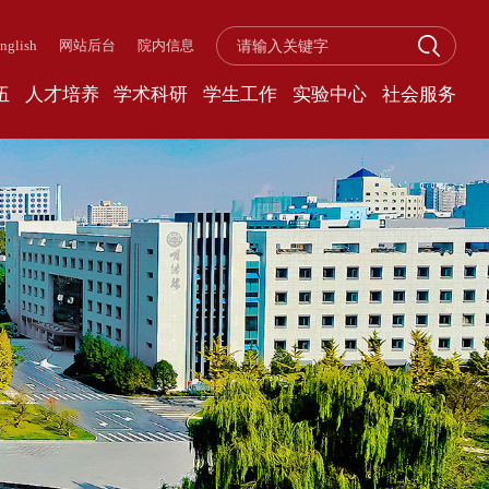
nglish
网站后台
院内信息
伍
人才培养
学术科研
学生工作
实验中心
社会服务