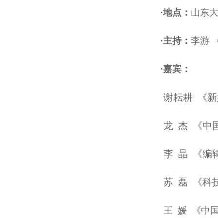
·地点：
山东大
·主持：
李游 
·嘉宾：
谢耘耕 《
龙 杰 《中
李 晶 《编
苏 磊 《科
王 媛 《中