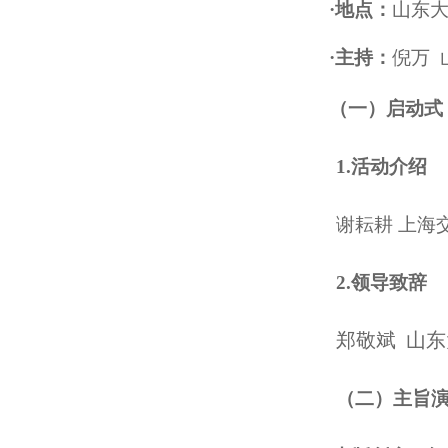
·
地点
：
山东
·主持：
倪万
（一）启动式
1.活动介绍
谢耘耕
上海
2.领导致辞
郑敬斌 山
（二）主旨演讲（