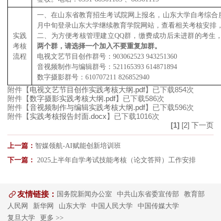
一、在山东省教育招生考试院网上报名，山东大学自考综合服务
月中旬登录山东大学继续教育学院网站，查看相关考核安排
实践
二、为方便考核管理建立QQ群，缴费成功后未进群的考生
考核
两个群，请选择一个加入不要重复加群。
流程
电视文艺节目创作群号：903062523 943251360
音视频制作与编辑群号：521165393 614871894
数字摄影群号：610707211 826852940
附件【
电视文艺节目创作实践考核大纲.pdf
】已下载
854
次
附件【
数字摄影实践考核大纲.pdf
】已下载
586
次
附件【
音视频制作与编辑实践考核大纲.pdf
】已下载
596
次
附件【
实践考核报告封面.docx
】已下载
1016
次
[1]
[2]
下一页
上一篇：
智媒领航-AI赋能创新培训班
下一篇：
2025上半年自学考试技能考核（论文答辩）工作安排
友情链接：
国务院新闻办公室
中共山东省委宣传部
教育部
人民网
新华网
山东大学
中国人民大学
中国传媒大学
复旦大学
更多 >>