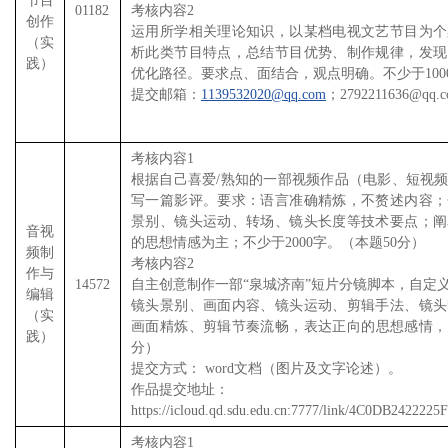
节目
01182
考核内容2
创作
运用所学相关理论知识，以某档电视文艺节目为个
（实
析此类节目特点，总结节目优势、制作规律，发现
践）
优化路径。要求点、面结合，观点明确。不少于100
提交邮箱：
1139532020@qq.com
；2792211636@qq.
考核内容1
根据自己喜爱/熟知的一部视频作品（电影、短视
写一篇影评。要求：语言准确精炼，不赘述内容；
景别、镜头运动、转场、镜头长度等技术要点；阐
音视
的思想情感为主；不少于2000字。（本题50分）
频制
考核内容2
作与
14572
自主创意制作一部“泉城济南”短片分镜脚本，自定
编辑
镜头景别、画面内容、镜头运动、剪辑手法、镜头
（实
画面精炼、剪辑节奏流畅，表达正向的思想感情，不少
践）
分）
提交方式： word文档（图片及文字论述）。
作品提交地址：
https://icloud.qd.sdu.edu.cn:7777/link/4C0DB242
考核内容1