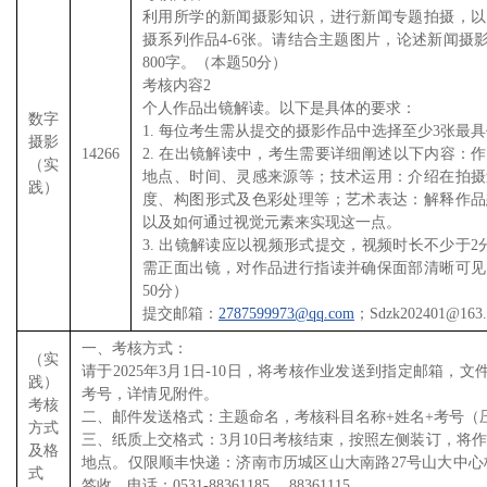
利用所学的新闻摄影知识，进行新闻专题拍摄，以
摄系列作品4-6张。请结合主题图片，论述新闻摄影
800字。（本题50分）
考核内容2
个人作品出镜解读。以下是具体的要求：
数字
1. 每位考生需从提交的摄影作品中选择至少3张最
摄影
14266
2. 在出镜解读中，考生需要详细阐述以下内容：
（实
地点、时间、灵感来源等；技术运用：介绍在拍摄
践）
度、构图形式及色彩处理等；艺术表达：解释作品
以及如何通过视觉元素来实现这一点。
3. 出镜解读应以视频形式提交，视频时长不少于2
需正面出镜，对作品进行指读并确保面部清晰可见
50分）
提交邮箱：
2787599973@qq.com
；Sdzk202401@163
一、考核方式：
（实
请于2025年3月1日-10日，将考核作业发送到指定邮箱
践）
考号，详情见附件。
考核
二、邮件发送格式：主题命名，考核科目名称+姓名+考号（
方式
三、纸质上交格式：3月10日考核结束，按照左侧装订，将作
及格
地点。仅限顺丰快递：济南市历城区山大南路27号山大中心
式
签收。电话：0531-88361185 、88361115