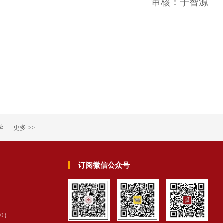
审核：于智源
学
更多 >>
订阅微信公众号
30
）