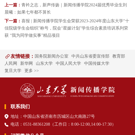
上一篇：
青衿之志，新声传扬｜新闻传播学院2024届优秀毕业生刘
晨曦：如果七年都不算长
下一篇：
喜报 | 新闻传播学院学生会荣获2023-2024年度山东大学“十
佳院级学生会组织”称号，院会“星媒计划”学生综合素质培训系列荣
获 “我为同学做实事”精品项目
友情链接：
国务院新闻办公室
中共山东省委宣传部
教育部
人民网
新华网
山东大学
中国人民大学
中国传媒大学
复旦大学
更多 >>
联系我们
地址：中国山东省济南市历城区山大南路27号
电话：0531-88361208（
工作日
：8:00-12:00,14:00-17:30
）