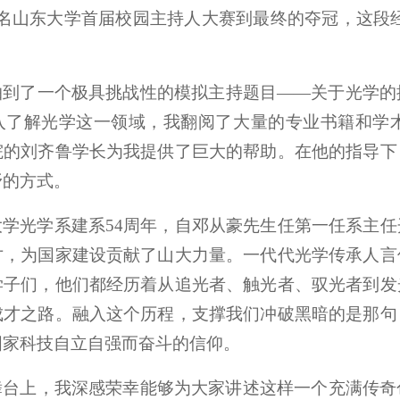
报名山东大学首届校园主持人大赛到最终的夺冠，这段
抽到了一个极具挑战性的模拟主持题目——关于光学的
入了解光学这一领域，我翻阅了大量的专业书籍和学
院的刘齐鲁学长为我提供了巨大的帮助。在他的指导下
野的方式。
大学光学系建系54周年，自邓从豪先生任第一任系主
才，为国家建设贡献了山大力量。一代代光学传承人言
学子们，他们都经历着从追光者、触光者、驭光者到发
成才之路。融入这个历程，支撑我们冲破黑暗的是那句
国家科技自立自强而奋斗的信仰。
舞台上，我深感荣幸能够为大家讲述这样一个充满传奇