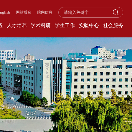
nglish
网站后台
院内信息
伍
人才培养
学术科研
学生工作
实验中心
社会服务