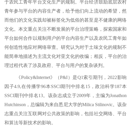
于农民工青年平台文化生产的规制
。平台经济鼓励
底层农村
青年参与
平台的
内容生产者，
给予
他们向上流动
的希望
，
然
而
他们的文化
实践
却
被标签化为低俗的甚至是不健康的网络
文化
。本文重点关注不断发展的平台治理
策略
，探索国家和
平台
如何
合作
以规制
用户
的平台内容生产
以及
农民工
青年如
何创造性地应对
网络审查
。
研究认为对于土味文化的规制不
能简单地描述为
主流文化对
亚文化
的收编
；相反，
平台的治
理过程
代表了涉及
政府
、
平台
与用户
的复杂谈判。
《
Policy&Internet
》
（
P&I）是Q1索引期刊，2022影响
因子4.9,在传播学96本SSCI期刊中排名15，政治科学187本
SSCI期刊中排名13。该杂志成立于2009年，主编为Jonathon
Hutchinson，总编辑为来自悉尼大学的Milica Stilinovic。该杂
志重点关注互联网对公共政策的影响，包括社交网络、平台
和算法等新技术的影响。