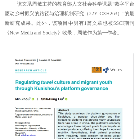
该文系
周敏
主持的
教育部人文社会科学课题
“
数字平台
驱动乡村振兴的路径与治理机制研究
（
22YJCZH263
）
”的最
新研究成果。此外，该项目中另有1篇文章
也
被
SSCI期刊
《N
ew
Media
and
S
ociety
》收录，
周敏
作为第一作者。