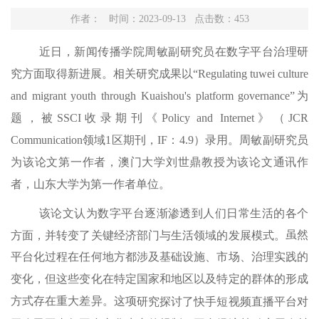
作者： 时间：2023-09-13 点击数：
453
近
日，
新闻传播学院
周敏
副研究员
在
数字平台治理研
究方面
取得新进展。相关研究成果以
“
Regulating tuwei culture
and migrant youth through Kuaishou's platform governance
”为
题，被SSCI收录期刊《
Policy
and
Internet
》（
JCR
Communication
领域
1区期刊，IF：4.9）录用。
周敏
副研究员
为该论文第一作者，
澳门大学刘世鼎
教授为该论文通讯作
者
，
山东大学为第一作者单位。
该论文
认为
数字平台逐渐渗透到人们日常生活的各个
虽然
方面，并转变了关键经济部门与生活领域的发展模式。
平台化过程在任何地方都涉及基础设施、市场、治理实践的
变化，但这些变化在特定国家和地区以及特定的群体的形成
方式存在重大差异。
这项
研究探讨了
快手短视频直播平台对