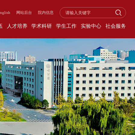
nglish
网站后台
院内信息
伍
人才培养
学术科研
学生工作
实验中心
社会服务