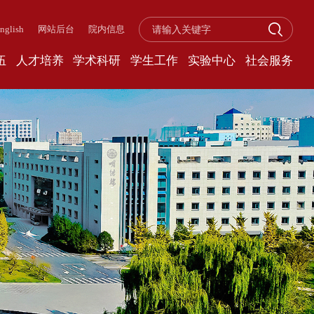
nglish
网站后台
院内信息
伍
人才培养
学术科研
学生工作
实验中心
社会服务