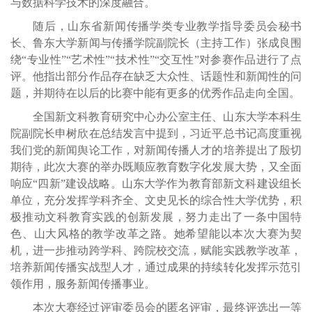
与数据科学技术的深度融合。
随后，山东省新闻传播学类专业教学指导委员会秘书
长、鲁东大学新闻与传播学院副院长（主持工作）张成良围
绕“专业性”“艺术性”“技术性”“交互性”对参赛作品进行了点
评。他指出部分作品存在缺乏大众性、话题性和新闻性的问
题，并期待在以后的比赛中能有更多的优秀作品走向全国。
全国新文科教育研究中心办公室主任、山东大学本科生
院副院长申树欣在总结发言中提到，习近平总书记高度重视
我们党的新闻舆论工作，对新闻传播人才的培养提出了殷切
期待，此次大赛的举办既顺应教育数字化发展大势，又全面
响应“四新”建设战略。山东大学作为教育部新文科建设组长
单位，充分发挥学科齐全、文史见长的综合性大学优势，积
极推动文科教育实践的创新发展，努力走出了一条中国特
色、山大风格的教学改革之路。她希望能以本次大赛为契
机，进一步推动跨学科、跨院校交流，赋能实践教学改革，
培养新闻传播实战型人才，通过成果的持续转化发挥示范引
领作用，服务新闻传播事业。
本次大赛经过评审委员会的匿名评审，最终评选出一等