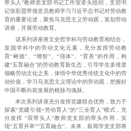
带头人”教师党支部书记工作室牵头
组织
，
支部书
记张彩霞带领党员教师
学习习近平总书记对劳动教
育的重要论述，
聚焦马克思主义劳动观，
策划劳动
讲座，开展
劳动教育。
该系列讲座将文史哲学科与劳动教育相结合，
发掘学科中的劳动文化元素，充分发挥劳动教
育“树德”、“增智”、“强体”、“育美”的作用，构
建“五育融合”的劳动教育新生态，引导学生多维度
领略劳动文化之美
，
体悟
中华优秀传统文化中的劳
动
价值
，学习马克思主义理论中的劳动
观
，把握好
中国不断向前发展的根脉与魂脉。
本次系列讲座充分发挥党建联合优势，致力于
探索“党建引领+劳动育人”的
“三全育人”模式，充
分发挥 “双带头人”教师党支部的带头作用，
实
现“五育并举”“五育融合”。
未来，新闻学
党支部
将