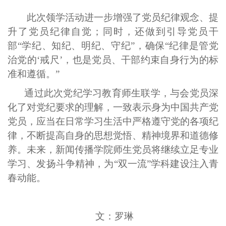
此次领学活动进一步增强了党员纪律观念、提
升了党员纪律自觉；同时，还做到引导党员干
部“学纪、知纪、明纪、守纪”，确保“
纪律是管党
治党的
‘
戒尺
’
，也是党员、干部约束自身行为的标
准和遵循。
”
通过
此
次党纪学习教育
师生联学
，与会党员深
化了对党纪要求的理解，一致表示身为中
国共产党
党员
，
应当在日常学习生活中严格遵守党的各项纪
律，不断提高自身的思想
觉悟、精神境界
和
道德修
养。
未来，新闻传播学院师生党员
将
继续
立足专业
学习
、发扬斗争精神，为
“双
一流
”学科建设
注入青
春动能。
文：罗琳