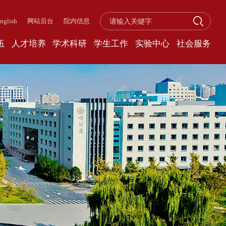
nglish
网站后台
院内信息
伍
人才培养
学术科研
学生工作
实验中心
社会服务