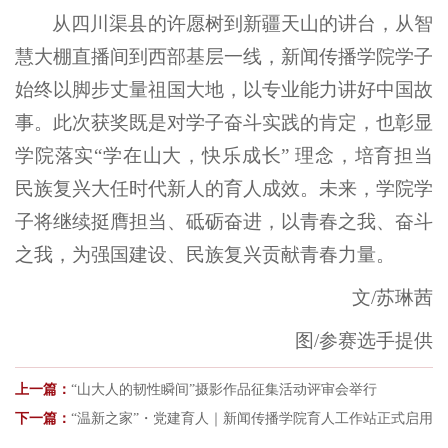
从四川渠县的许愿树到新疆天山的讲台，从智
慧大棚直播间到西部基层一线，新闻传播学院学子
始终以脚步丈量祖国大地，以专业能力讲好中国故
事。此次获奖既是对学子奋斗实践的肯定，也彰显
学院落实“学在山大，快乐成长” 理念，培育担当
民族复兴大任时代新人的育人成效。未来，学院学
子将继续挺膺担当、砥砺奋进，以青春之我、奋斗
之我，为强国建设、民族复兴贡献青春力量。
文/苏琳茜
图/参赛选手提供
上一篇：
“山大人的韧性瞬间”摄影作品征集活动评审会举行
下一篇：
“温新之家”・党建育人｜新闻传播学院育人工作站正式启用