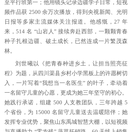
至平行班第一；他用镜头记录边疆学子日常，短视
频作品获 2500 余万次播放，得到央视新闻、光明
日报等多家主流媒体关注报道。他感慨，27 年
来，514 名 “山岩人” 接续奔赴西部，一颗颗青春
种子扎根边疆、破土成长，已然连成一片繁茂森
林。
刘世曦以《把青春种进乡土，让担当照亮征
程》为题，从四川渠县乡村小学黑板上的许愿树切
入，一片写着“我想当一名医生” 的叶子，牵动着
一名留守儿童的心愿，更成为她三年坚守的初心。
她践行承诺，组建 500 人支教团队，三年跨越 5
个省份，为 15000 名留守儿童送去温暖陪伴；她
发挥专业优势，聚焦山东禹城智慧大棚，以短视频
与直播助力 “零农残” 蔬菜拓销路，60 天线上销售