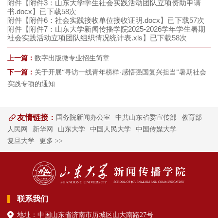
附件【
附件3：山东大学学生社会实践活动团队立项资助申请
书.docx
】已下载
58
次
附件【
附件6：社会实践接收单位接收证明.docx
】已下载
57
次
附件【
附件7：山东大学新闻传播学院2025-2026学年学生暑期
社会实践活动立项团队组织情况统计表.xls
】已下载
58
次
上一篇：
数字出版微专业招生简章
下一篇：
关于开展“寻访一线青年榜样·感悟强国复兴担当”暑期社会
实践专项的通知
友情链接：
国务院新闻办公室
中共山东省委宣传部
教育部
人民网
新华网
山东大学
中国人民大学
中国传媒大学
复旦大学
更多 >>
联系我们
地址：中国山东省济南市历城区山大南路27号