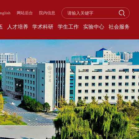
nglish
网站后台
院内信息
伍
人才培养
学术科研
学生工作
实验中心
社会服务