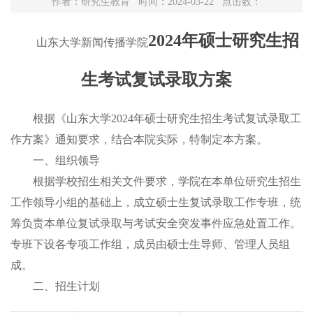
作者：研究生教育 时间：2024-03-22 点击数：
202
4
年硕士研究生招
山东大学新闻传播学院
生考试复试录取
方案
根据《山东大学
202
4
年硕士研究生招生
考试
复试录取工
作
方案
》通知要求，结合
本
院实际，特制定本方案。
一、组织领导
根据学校招生相关文件要求，学院在本单位研究生招生
工作领导小组的基础上，成立硕士
生复试录取工作专班，统
筹负责本
单位
复试录取与
考试安全突发事件应急处置
工作。
专班
下设各
专项工作组
，成员由硕士生导师、管理人员组
成。
二
、招生计划