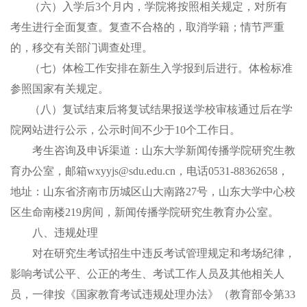
（六）
入学后
3
个月内，学院将按照
相关规定
，对所有
考生进行全面复查。复查不合格的，取消学籍；情节严重
的，移交有关部门调查处理。
（七）
体检工作安排在新生入学报到后进行。体检标准
参照
国家
有
关规定。
（八）
复试结束后将复试结果报送学校审核通过后在学
院网站进行公示，公示时间不少于
10
个工作日。
考生咨询及申诉渠道：山东大学新闻传播学院研究生教
育办公室，邮箱
wxyyjs@sdu.edu.cn
，电话
0531-88362658
，
地址：山东省济南市历城区山大南路
27
号，山东大学中心校
区生命南楼
2
19
房间，新闻传播学院研究生教育办公室。
八
、违规处理
对在研究生考试招生中违反考试管理规定和考场纪律，
影响考试公平、公正的考生、考试工作人员及其他相关人
员，一律按《国家教育考试违规处理办法》（教育部令第
33