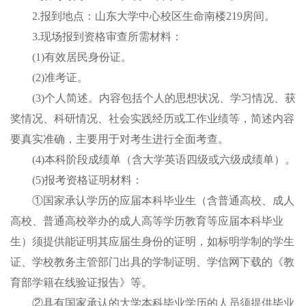
2.报到地点：山东大学中心校区
生命南
楼
219
房间
。
3.
现场报到
资格审查所需材料：
(
1
)有效居民身份证
。
(
2
)准考证
。
(
3
)个人简述。内容包括个人的思想状况、学习情况、获
奖情况、科研情况、社会实践经历或工作业绩等，简述内容
要真实准确，主要用于对考生进行全面考查
。
(4)本科阶段成绩单
（
含
大学英语四
级或
六级成绩单
）。
(5)报考资格证明材料
：
①
国家承认学历的应届本科毕业生（含普通高校、成人
高校、普通高校举办的成人高等学历教育等应届本科毕业
生）须提供能证明其应届生身份的证明，如标明学制的学生
证、学校教务主管部门出具的学制证明、学信网下载的《教
育部学籍在线验证报告》等。
②
具有国家承认的大学本科毕业学历的人员须提供毕业