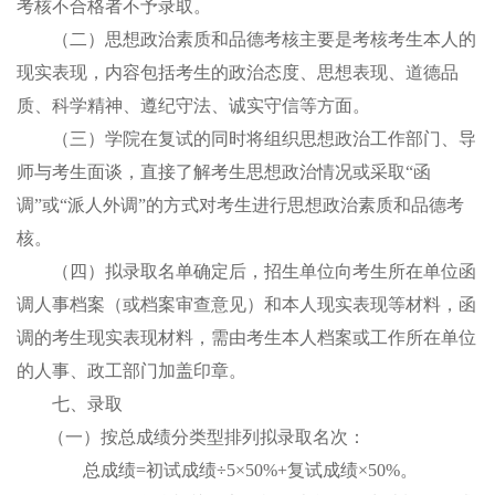
考核不合格者不予录取。
（二）思想政治素质和品德考核主要是考核考生本人的
现实表现，内容包括考生的政治态度、思想表现、道德品
质、
科学精神、
遵纪守法、诚实守信等方面。
（三）学院在复试的同时将组织思想政治工作部门、导
师与考生面谈，直接了解考生思想政治情况或采取
“
函
调
”
或
“
派人外调
”
的方式对考生进行思想政治素质和品德考
核。
（
四
）
拟录取名单确定后，招生单位向考生所在单位函
调人事档案（或档案审查意见）和本人
现实表现
等
材料，
函
调的考生现实表现材料，
需由考生本人档案或工作所在单位
的人事、政工部门加盖印章。
七、
录取
（一）
按总成绩分
类型
排列拟录取名次
：
总成绩
=
初试成绩
÷5×50%+
复试成绩
×50%
。