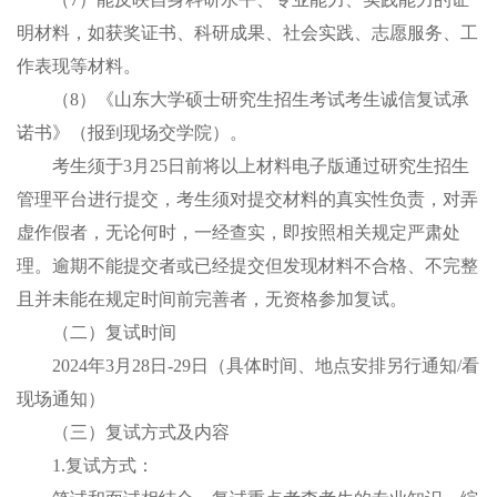
明材料，如获奖证书、科研成果、社会实践、志愿服务、工
作表现等材料。
（
8
）《山东大学硕士研究生招生考试考生诚信复试承
诺书》
（
报到现场交学院
）。
考生须于
3月2
5
日前将以上材料电子版通过研究生招生
管理平台进行提交，考生须对提交材料的真实性负责，对弄
虚作假者，无论何时，一经查实，即按照相关规定严肃处
理。逾期不能提交者或已经提交但发现材料不合格、不完整
且并未能在规定时间前完善者，无资格参加复试。
（二）复试时间
202
4
年
3
月
28
日
-
2
9
日（具体时间、地点
安排
另行通知
/看
现场通知）
（三）复试方式及内容
1.
复试方式：