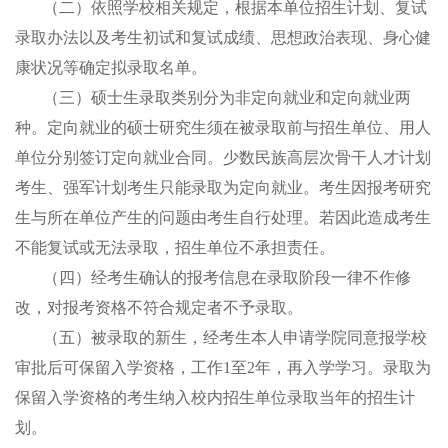
（二）
依照学校相关规定，根据本单位招生计划、复试
录取办法以及考生初试和复试成绩
、
思想政治表现
、
身心健
康状况等确定拟录取名单。
（三）
硕士生录取类别分为非定向就业和定向就业两
种。定向就业的硕士研究生须在被录取前与招生单位
、
用人
单位分别签订定向就业合同。
少数民族高层次骨干人才计划
考生、
强军计划考生只能录取为定向就业。考生因报考研究
生与所在单位产生的问题由考生自行处理。若因此造成考生
不能复试或无法录取，招生单位不承担责任。
（四）
经考生确认的报考信息在录取阶段一律不作修
改，对报考资格不符合规定者不予录取。
（五）
被录取的新生，经考生本人申请学院同意报学校
审批后可保留入学资格，工作
1
至
2
年，再入学学习。录取为
保留入学资格的考生纳入校内招生单位录取当年的招生计
划。