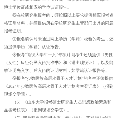
博士学位证或相应的学位认证报告。
⑥
在校研究生报考的，须按照以上要求提供相应报考资
格证明材料，并须提供所在学校研究生主管部门出具的同意
报考证明。
⑦
报名确认时未通过网上学历（学籍）校验的考生，还
须提供学历（学籍）认证报告。
⑧
报考
“退役大学生士兵”专项计划考生还须提供《男性
（女性）应征公民入伍批准书》和《退出现役证》，以及能
够证明先入学、后入伍的证明材料，如学籍认证报告等。
⑨
报考
“少数民族高层次骨干人才计划”的考生还须提供
《202
4
年少数民族高层次骨干人才计划考生登记表》
（
报到
现场交学院
）
。
（
6
）
《山东大学报考硕士研究生人员思想政治素质和
品德考核表》
（
报到现场交学院
）
。
（
7
）
能反映自身科研水平、专业能力、实践能力的证