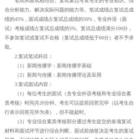
笔试和面试相结合。复试重点考查考生的专业知识、综
合分析能力、解决实际问题的能力等。笔试成绩占复试总成
绩的
45%，面试成绩占复试总成绩的50%，
专业
外语
（
面
试）
考核
成绩占复试总成绩的
5%。复试总成绩满分100分
，
不参加复试或复试不合格（复试总成绩低于
60
分）者不予录
取。
2.复试笔试科目
：
（
1）
新闻传播学：新闻传播学基础
（
2）
新闻与传播：新闻传播理论及应用
3.
复试面试内容：
（
1）
每位考生的面试
（含专业外语考核和专业综合素
质
考核
）
时间
共
20
分钟。考生可以提前回答完毕（以考生自
行表示回答完毕为准），但不能超时。
（
2）
专业综合素质
考核
部分通过考生提交的各项复试
材料和面试环节进行综合判断。面试前抽签决定考生的复试